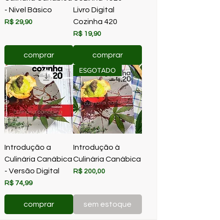
- Nivel Básico
Livro Digital
Cozinha 420
Preço
R$ 29,90
Preço
R$ 19,90
comprar
comprar
ESGOTADO
Introdução a
Introdução à
Culinária Canábica
Culinária Canábica
- Versão Digital
Preço
R$ 200,00
Preço
R$ 74,99
comprar
sem estoque