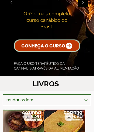
O 1º e mais completo
curso canábico do
Brasil!
CONHEÇA O CURSO
FAÇA O USO TERAPÊUTICO DA
CANNABIS ATRAVÉS DA ALIMENTAÇÃO
LIVROS